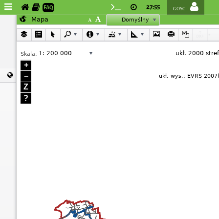
27:55
FAQ
GOSC
Mapa
Domyślny
1: 200 000
ukł. 2000 stre
Skala:
+
−
Mapa
ukł. wys.: EVRS 200
Z
?